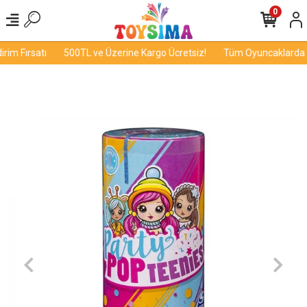
0
im Fırsatı
500TL ve Üzerine Kargo Ücretsiz!
Tüm Oyuncaklarda İn