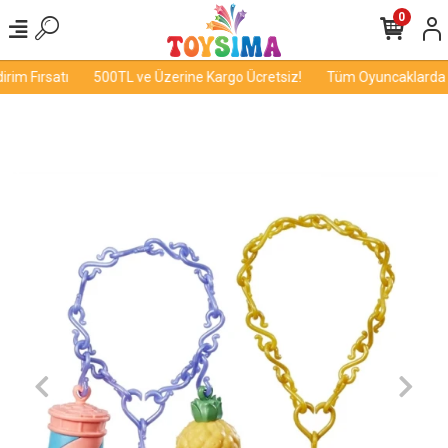
0
im Fırsatı
500TL ve Üzerine Kargo Ücretsiz!
Tüm Oyuncaklarda İn