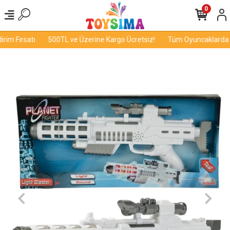
0
im Fırsatı
500TL ve Üzerine Kargo Ücretsiz!
Tüm Oyuncaklarda İnd