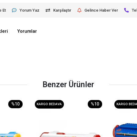
e Et
Yorum Yaz
Karşılaştır
Gelince Haber Ver
Te
leri
Yorumlar
Benzer Ürünler
%10
%10
KARGO BEDAVA
KARGO BED