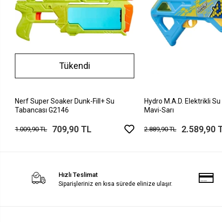
Tükendi
Nerf Super Soaker Dunk-Fill+ Su
Hydro M.A.D. Elektrikli S
Tabancası G2146
Mavi-Sarı
709,90 TL
2.589,90 
1.009,90 TL
2.889,90 TL
Hızlı Teslimat
Siparişleriniz en kısa sürede elinize ulaşır.