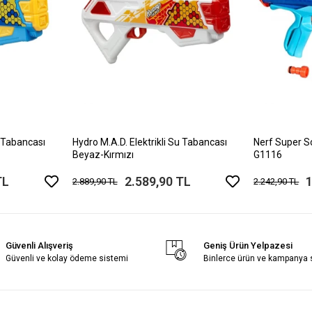
u Tabancası
Hydro M.A.D. Elektrikli Su Tabancası
Nerf Super S
Beyaz-Kırmızı
G1116
TL
2.589,90 TL
1
2.889,90 TL
2.242,90 TL
Güvenli Alışveriş
Geniş Ürün Yelpazesi
Güvenli ve kolay ödeme sistemi
Binlerce ürün ve kampanya