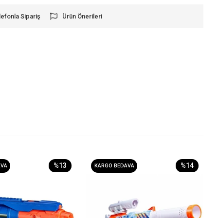
lefonla Sipariş
Ürün Önerileri
%13
%14
AVA
KARGO BEDAVA