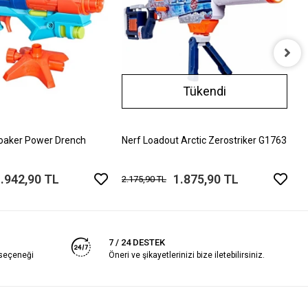
N
Tükendi
G
1
oaker Power Drench
Nerf Loadout Arctic Zerostriker G1763
.942,90 TL
1.875,90 TL
2.175,90 TL
7 / 24 DESTEK
 seçeneği
Öneri ve şikayetlerinizi bize iletebilirsiniz.