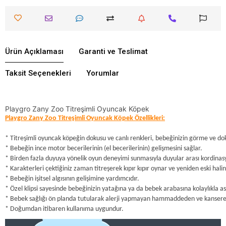
Ürün Açıklaması
Garanti ve Teslimat
Taksit Seçenekleri
Yorumlar
Playgro Zany Zoo Titreşimli Oyuncak Köpek
Playgro Zany Zoo Titreşimli Oyuncak Köpek Özellikleri:
* Titreşimli oyuncak köpeğin dokusu ve canlı renkleri, bebeğinizin görme ve do
* Bebeğin ince motor becerilerinin (el becerilerinin) gelişmesini sağlar.
* Birden fazla duyuya yönelik oyun deneyimi sunmasıyla duyular arası kordinas
* Karakterleri çektiğiniz zaman titreşerek kıpır kıpır oynar ve yeniden eski hali
* Bebeğin işitsel algısının gelişimine yardımcıdır.
* Özel klipsi sayesinde bebeğinizin yatağına ya da bebek arabasına kolaylıkla asıl
* Bebek sağlığı ön planda tutularak alerji yapmayan hammaddeden ve kansere y
* Doğumdan itibaren kullanıma uygundur.