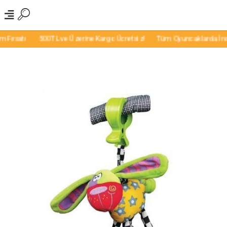
ırsatı
500TL ve Üzerine Kargo Ücretsiz!
Tüm Oyuncaklarda İndirim