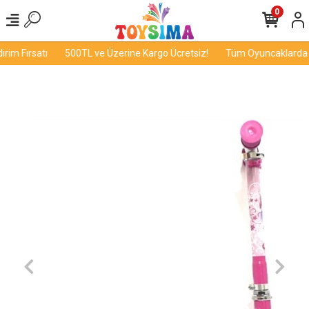
0
im Fırsatı
500TL ve Üzerine Kargo Ücretsiz!
Tüm Oyuncaklarda İn