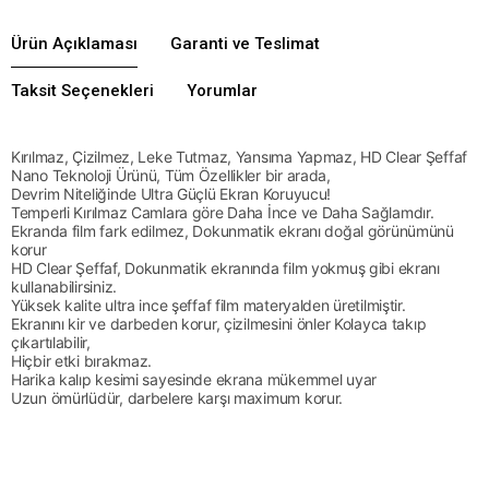
Ürün Açıklaması
Garanti ve Teslimat
Taksit Seçenekleri
Yorumlar
Kırılmaz, Çizilmez, Leke Tutmaz, Yansıma Yapmaz, HD Clear Şeffaf
Nano Teknoloji Ürünü, Tüm Özellikler bir arada,
Devrim Niteliğinde Ultra Güçlü Ekran Koruyucu!
Temperli Kırılmaz Camlara göre Daha İnce ve Daha Sağlamdır.
Ekranda film fark edilmez, Dokunmatik ekranı doğal görünümünü
korur
HD Clear Şeffaf, Dokunmatik ekranında film yokmuş gibi ekranı
kullanabilirsiniz.
Yüksek kalite ultra ince şeffaf film materyalden üretilmiştir.
Ekranını kir ve darbeden korur, çizilmesini önler Kolayca takıp
çıkartılabilir,
Hiçbir etki bırakmaz.
Harika kalıp kesimi sayesinde ekrana mükemmel uyar
Uzun ömürlüdür, darbelere karşı maximum korur.