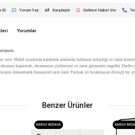
e Et
Yorum Yaz
Karşılaştır
Gelince Haber Ver
Te
leri
Yorumlar
Koruyucu
erir Mobil oyunlarda,kalabalık alanlarda kullanım kolaylığı ve rahat kontrol
ın ekranını kapatarak, ekranınızın çizilmesini ve zarar görmesini engeller Darbe 
Ekranın dokunmatik hassasiyeti aynı kalır Parmak izi bırakmayan dirençli bir yü
Benzer Ürünler
KARGO BEDAVA
KARGO BED