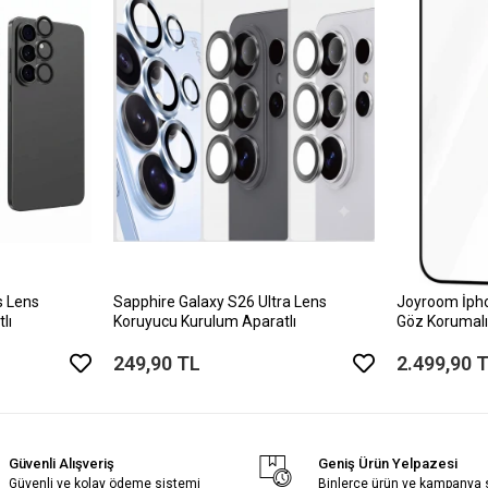
s Lens
Sapphire Galaxy S26 Ultra Lens
Joyroom İph
lı
Koruyucu Kurulum Aparatlı
Göz Korumalı
249,90 TL
2.499,90 
Güvenli Alışveriş
Geniş Ürün Yelpazesi
Güvenli ve kolay ödeme sistemi
Binlerce ürün ve kampanya