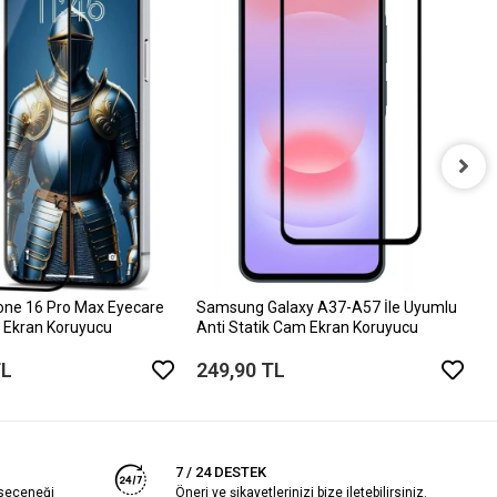
i
D
6
one 16 Pro Max Eyecare
Samsung Galaxy A37-A57 İle Uyumlu
 Ekran Koruyucu
Anti Statik Cam Ekran Koruyucu
TL
249,90 TL
7 / 24 DESTEK
 seçeneği
Öneri ve şikayetlerinizi bize iletebilirsiniz.