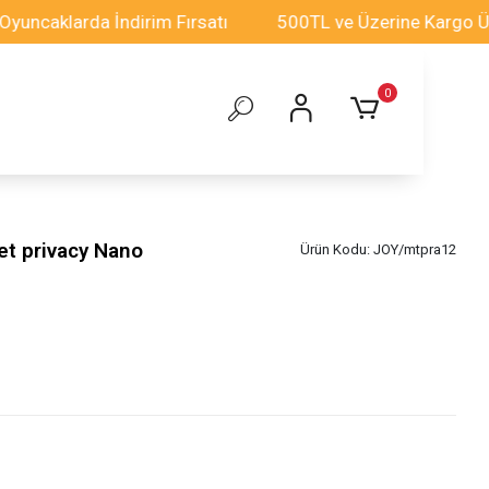
klarda İndirim Fırsatı
500TL ve Üzerine Kargo Ücretsi
0
t privacy Nano
Ürün Kodu:
JOY/mtpra12