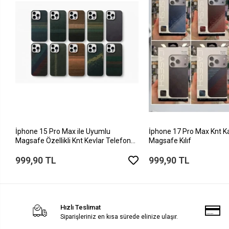
İphone 15 Pro Max ile Uyumlu
İphone 17 Pro Max Knt K
Magsafe Özellikli Knt Kevlar Telefon
Magsafe Kılıf
Kılıfı
999,90 TL
999,90 TL
Hızlı Teslimat
Siparişleriniz en kısa sürede elinize ulaşır.