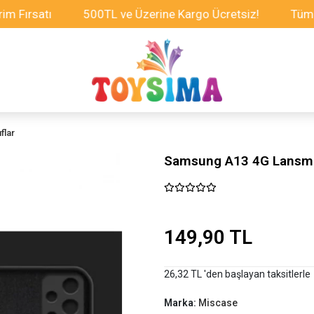
rsatı
500TL ve Üzerine Kargo Ücretsiz!
Tüm Oyunc
flar
Samsung A13 4G Lansma
149,90 TL
26,32 TL 'den başlayan taksitlerle
Marka:
Miscase