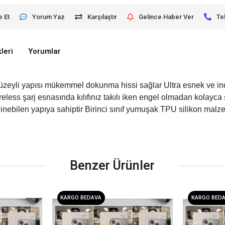
e Et
Yorum Yaz
Karşılaştır
Gelince Haber Ver
Te
leri
Yorumlar
yüzeyli yapısı mükemmel dokunma hissi sağlar Ultra esnek ve in
eless şarj esnasında kılıfınız takılı iken engel olmadan kolayca
silinebilen yapıya sahiptir Birinci sınıf yumuşak TPU silikon ma
Benzer Ürünler
KARGO BEDAVA
KARGO BED