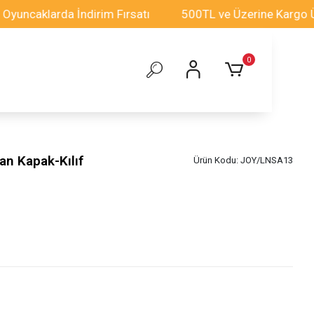
aklarda İndirim Fırsatı
500TL ve Üzerine Kargo Ücret
0
n Kapak-Kılıf
Ürün Kodu:
JOY/LNSA13