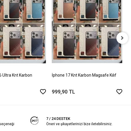
İ
T
5
Ultra Knt Karbon
İphone 17 Knt Karbon Magsafe Kılıf
999,90 TL
7 / 24 DESTEK
 seçeneği
Öneri ve şikayetlerinizi bize iletebilirsiniz.