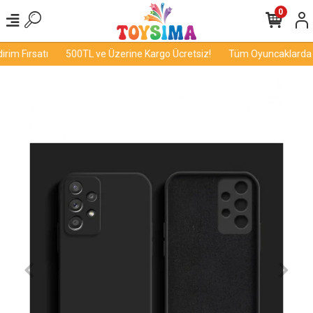
0
im Fırsatı
500TL ve Üzerine Kargo Ücretsiz!
Tüm Oyuncaklarda İn