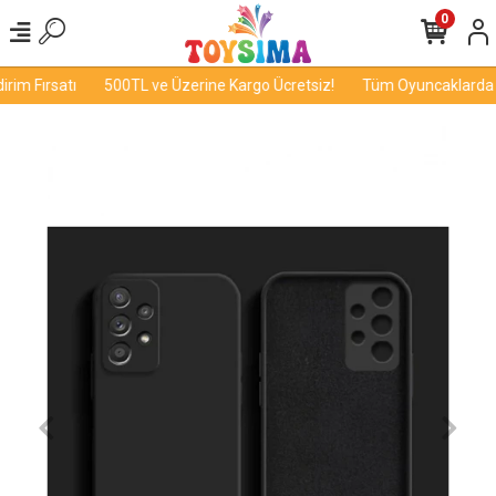
0
im Fırsatı
500TL ve Üzerine Kargo Ücretsiz!
Tüm Oyuncaklarda İn