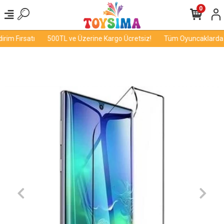
0
im Fırsatı
500TL ve Üzerine Kargo Ücretsiz!
Tüm Oyuncaklarda İn