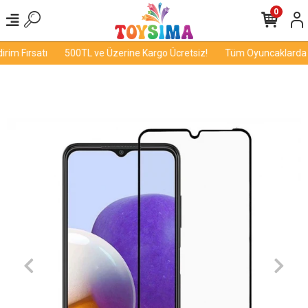
0
im Fırsatı
500TL ve Üzerine Kargo Ücretsiz!
Tüm Oyuncaklarda İn