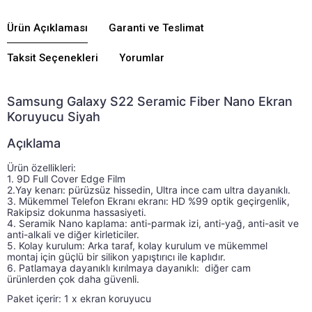
Ürün Açıklaması
Garanti ve Teslimat
Taksit Seçenekleri
Yorumlar
Samsung Galaxy S22 Seramic Fiber Nano Ekran
Koruyucu Siyah
Açıklama
Ürün özellikleri: 
Ürün özellikleri: 1. 2.5D Yay kenarı: pürüzsüz hissed
1. 9D Full Cover Edge Film 
2.Yay kenarı: pürüzsüz hissedin, Ultra ince cam ultra dayanıklı. 
3. Mükemmel Telefon Ekranı ekranı: HD %99 optik geçirgenlik, 
Rakipsiz dokunma hassasiyeti. 
4. Seramik Nano kaplama: anti-parmak izi, anti-yağ, anti-asit ve 
anti-alkali ve diğer kirleticiler. 
5. Kolay kurulum: Arka taraf, kolay kurulum ve mükemmel 
montaj için güçlü bir silikon yapıştırıcı ile kaplıdır. 
6. Patlamaya dayanıklı kırılmaya dayanıklı:  diğer cam 
ürünlerden çok daha güvenli.
Paket içerir: 1 x ekran koruyucu