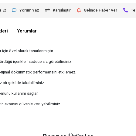
e Et
Yorum Yaz
Karşılaştır
Gelince Haber Ver
Te
leri
Yorumlar
için özel olarak tasarlanmıştır.
rdüğü içerikleri sadece siz görebilirsiniz.
orijinal dokunmatik performansını etkilemez.
bir şekilde takabilirsiniz.
ömürlü kullanım sağlar.
 ekranını güvenle koruyabilirsiniz.