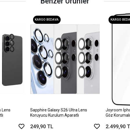
Benzer Ürünler
KARGO BEDAVA
KARGO BED
s Lens
Sapphire Galaxy S26 Ultra Lens
Joyroom İph
lı
Koruyucu Kurulum Aparatlı
Göz Korumalı
249,90 TL
2.499,90 