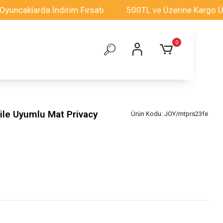
klarda İndirim Fırsatı
500TL ve Üzerine Kargo Ücretsi
0
ile Uyumlu Mat Privacy
Ürün Kodu:
JOY/mtprs23fe