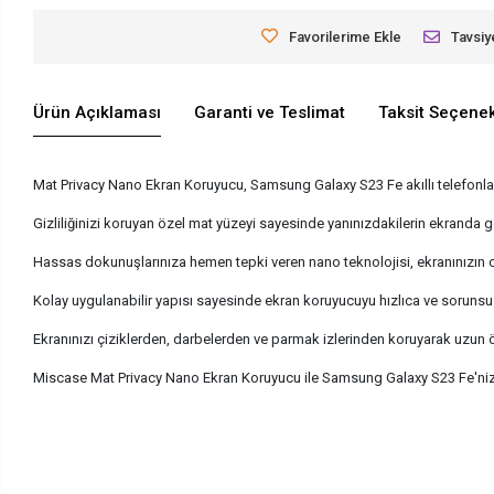
Favorilerime Ekle
Tavsiy
Ürün Açıklaması
Garanti ve Teslimat
Taksit Seçenek
Mat Privacy Nano Ekran Koruyucu, Samsung Galaxy S23 Fe akıllı telefonlar 
Gizliliğinizi koruyan özel mat yüzeyi sayesinde yanınızdakilerin ekranda gö
Hassas dokunuşlarınıza hemen tepki veren nano teknolojisi, ekranınızın 
Kolay uygulanabilir yapısı sayesinde ekran koruyucuyu hızlıca ve sorunsuz 
Ekranınızı çiziklerden, darbelerden ve parmak izlerinden koruyarak uzun 
Miscase Mat Privacy Nano Ekran Koruyucu ile Samsung Galaxy S23 Fe'nizin