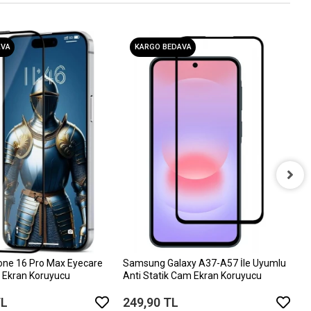
AVA
KARGO BEDAVA
i
D
6
one 16 Pro Max Eyecare
Samsung Galaxy A37-A57 İle Uyumlu
 Ekran Koruyucu
Anti Statik Cam Ekran Koruyucu
TL
249,90 TL