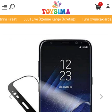
0
im Fırsatı
500TL ve Üzerine Kargo Ücretsiz!
Tüm Oyuncaklarda İn