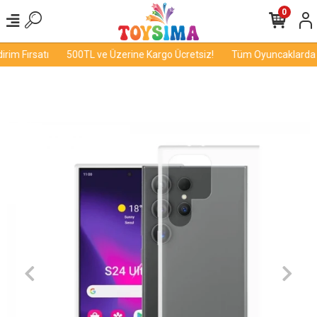
0
im Fırsatı
500TL ve Üzerine Kargo Ücretsiz!
Tüm Oyuncaklarda İn