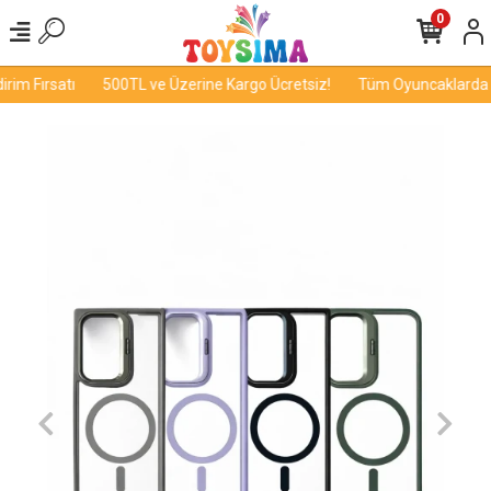
0
im Fırsatı
500TL ve Üzerine Kargo Ücretsiz!
Tüm Oyuncaklarda İnd