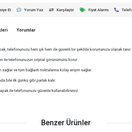
siye Et
Yorum Yaz
Karşılaştır
Fiyat Alarmı
Telef
leri
Yorumlar
ak, telefonunuzu hem şık hem de güvenli bir şekilde korumanıza olanak tanır.
ımı ile telefonunuzun orijinal görünümünü korur.
ğlar ve tüm bağlantı noktalarına kolay erişim sağlar.
bile ilk günkü gibi parlak kalır.
k ile telefonunuzu güvenle kullanabilirsiniz.
Benzer Ürünler