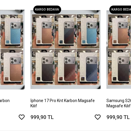
KARGO BEDAVA
KARGO BED
arbon
İphone 17 Pro Knt Karbon Magsafe
Samsung S26 
Kılıf
Magsafe Kılıf
999,90 TL
999,90 TL