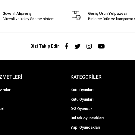
Güvenli Alışveriş
Geniş Ürün Yelpazesi
Güvenli ve kolay ödeme sistemi
Binlerce ürün ve kampanya
Bizi Takip Edin
İZMETLERİ
KATEGORİLER
orular
Kutu Oyunları
Kutu Oyunları
eri
0-3 Oyuncak
Bul tak oyuncakları
Yapı Oyuncakları