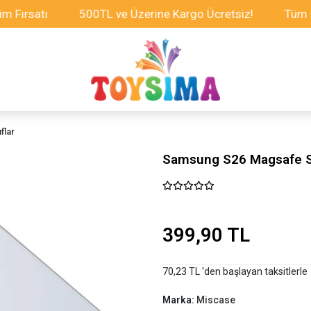
atı
500TL ve Üzerine Kargo Ücretsiz!
Tüm Oyuncak
flar
Samsung S26 Magsafe Ser
399,90 TL
70,23 TL 'den başlayan taksitlerle
Marka:
Miscase