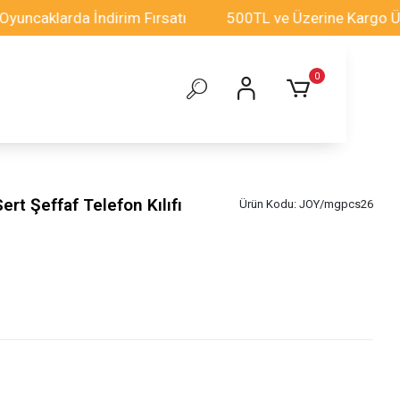
larda İndirim Fırsatı
500TL ve Üzerine Kargo Ücretsiz
0
t Şeffaf Telefon Kılıfı
Ürün Kodu:
JOY/mgpcs26