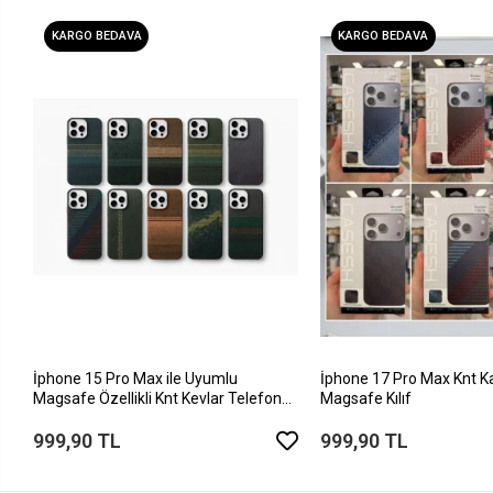
KARGO BEDAVA
KARGO BEDAVA
İphone 15 Pro Max ile Uyumlu
İphone 17 Pro Max Knt K
Magsafe Özellikli Knt Kevlar Telefon
Magsafe Kılıf
Kılıfı
999,90 TL
999,90 TL