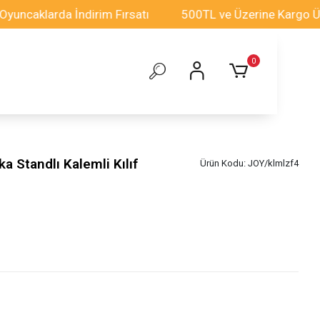
arda İndirim Fırsatı
500TL ve Üzerine Kargo Ücretsiz
0
 Standlı Kalemli Kılıf
Ürün Kodu:
JOY/klmlzf4