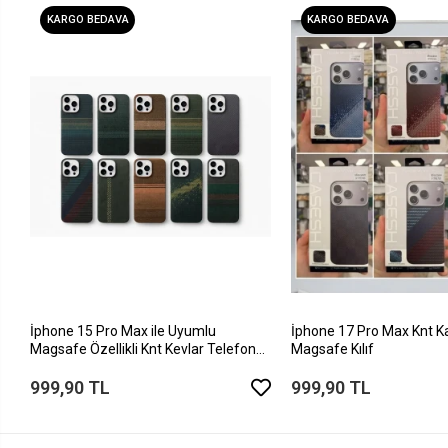
KARGO BEDAVA
KARGO BEDAVA
İphone 15 Pro Max ile Uyumlu
İphone 17 Pro Max Knt K
Magsafe Özellikli Knt Kevlar Telefon
Magsafe Kılıf
Kılıfı
999,90 TL
999,90 TL