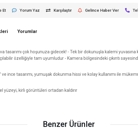
e Et
Yorum Yaz
Karşılaştır
Gelince Haber Ver
Te
leri
Yorumlar
tasarımı çok hoşunuza gidecek! - Tek bir dokunuşla kalemi yuvasına kolayc
ılabilir özelliğiyle tam uyumludur - Kamera bölgesindeki çıkıntı sayesind
if ve ince tasarımı, yumuşak dokunma hissi ve kolay kullanımı ile mükem
yüzeyi, kirli görüntüleri ortadan kaldırır
Benzer Ürünler