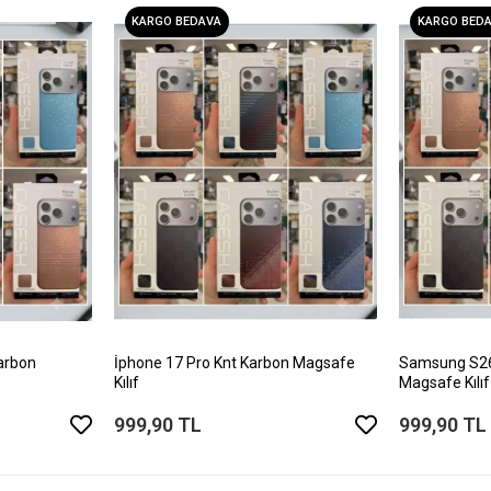
KARGO BEDAVA
KARGO BED
arbon
İphone 17 Pro Knt Karbon Magsafe
Samsung S26 
Kılıf
Magsafe Kılıf
999,90 TL
999,90 TL