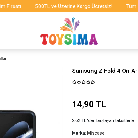
tı
500TL ve Üzerine Kargo Ücretsiz!
Tüm Oyuncakl
flar
Samsung Z Fold 4 Ön-Arka
14,90 TL
2,62 TL 'den başlayan taksitlerle
Marka:
Miscase