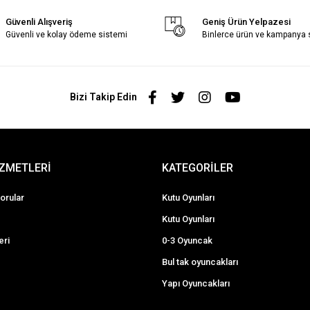
Güvenli Alışveriş
Geniş Ürün Yelpazesi
Güvenli ve kolay ödeme sistemi
Binlerce ürün ve kampanya
Bizi Takip Edin
İZMETLERİ
KATEGORİLER
orular
Kutu Oyunları
Kutu Oyunları
eri
0-3 Oyuncak
Bul tak oyuncakları
Yapı Oyuncakları