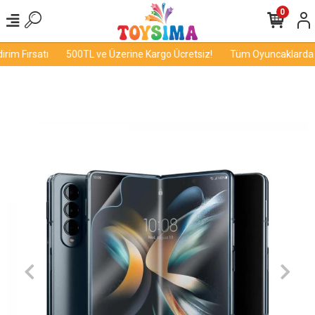
0
im Fırsatı
500TL ve Üzerine Kargo Ücretsiz!
Tüm Oyuncaklarda İn