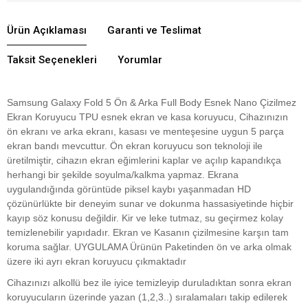
Ürün Açıklaması
Garanti ve Teslimat
Taksit Seçenekleri
Yorumlar
Samsung Galaxy Fold 5 Ön & Arka Full Body Esnek Nano Çizilmez
Ekran Koruyucu TPU esnek ekran ve kasa koruyucu, Cihazınızın
ön ekranı ve arka ekranı, kasası ve menteşesine uygun 5 parça
ekran bandı mevcuttur. Ön ekran koruyucu son teknoloji ile
üretilmiştir, cihazın ekran eğimlerini kaplar ve açılıp kapandıkça
herhangi bir şekilde soyulma/kalkma yapmaz. Ekrana
uygulandığında görüntüde piksel kaybı yaşanmadan HD
çözünürlükte bir deneyim sunar ve dokunma hassasiyetinde hiçbir
kayıp söz konusu değildir. Kir ve leke tutmaz, su geçirmez kolay
temizlenebilir yapıdadır. Ekran ve Kasanın çizilmesine karşın tam
koruma sağlar. UYGULAMA Ürünün Paketinden ön ve arka olmak
üzere iki ayrı ekran koruyucu çıkmaktadır
Cihazınızı alkollü bez ile iyice temizleyip duruladıktan sonra ekran
koruyucuların üzerinde yazan (1,2,3..) sıralamaları takip edilerek