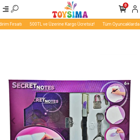
0
im Fırsatı
500TL ve Üzerine Kargo Ücretsiz!
Tüm Oyuncaklarda İn