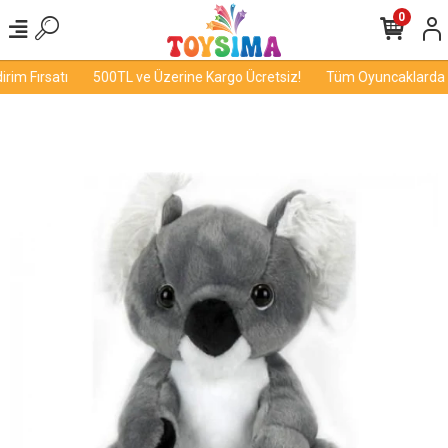
0
im Fırsatı
500TL ve Üzerine Kargo Ücretsiz!
Tüm Oyuncaklarda İnd