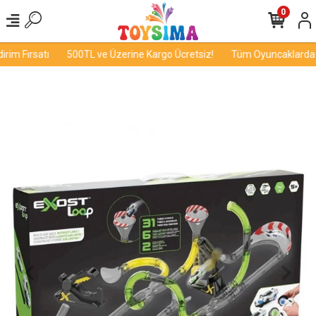
0
im Fırsatı
500TL ve Üzerine Kargo Ücretsiz!
Tüm Oyuncaklarda İn