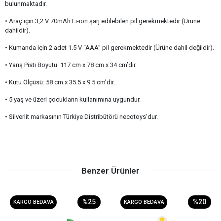
bulunmaktadır.
• Araç için 3,2 V 70mAh Li-ion şarj edilebilen pil gerekmektedir (Ürüne
dahildir).
• Kumanda için 2 adet 1.5 V “AAA” pil gerekmektedir (Ürüne dahil değildir).
• Yarış Pisti Boyutu: 117 cm x 78 cm x 34 cm’dir.
• Kutu Ölçüsü: 58 cm x 35.5 x 9.5 cm’dir.
• 5 yaş ve üzeri çocukların kullanımına uygundur.
• Silverlit markasının Türkiye Distribütörü necotoys’dur.
Benzer Ürünler
%25
%20
KARGO BEDAVA
KARGO BEDAVA