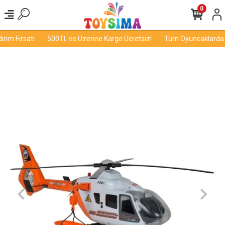
0
im Fırsatı
500TL ve Üzerine Kargo Ücretsiz!
Tüm Oyuncaklarda İn