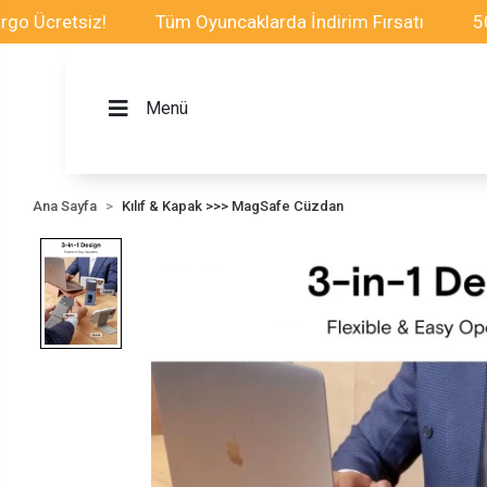
retsiz!
Tüm Oyuncaklarda İndirim Fırsatı
500TL v
Menü
Ana Sayfa
Kılıf & Kapak >>> MagSafe Cüzdan