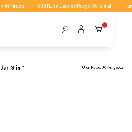
rsatı
500TL ve Üzerine Kargo Ücretsiz!
Tüm Oyunc
0
dan 3 in 1
Ürün Kodu:
JOY/mgstcz