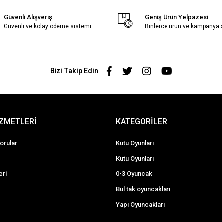
Güvenli Alışveriş
Geniş Ürün Yelpazesi
Güvenli ve kolay ödeme sistemi
Binlerce ürün ve kampanya
Bizi Takip Edin
İZMETLERİ
KATEGORİLER
orular
Kutu Oyunları
Kutu Oyunları
eri
0-3 Oyuncak
Bul tak oyuncakları
Yapı Oyuncakları