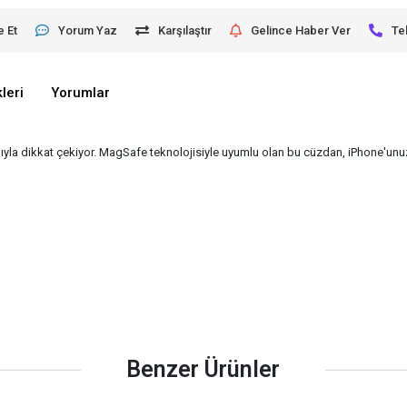
e Et
Yorum Yaz
Karşılaştır
Gelince Haber Ver
Te
leri
Yorumlar
mıyla dikkat çekiyor. MagSafe teknolojisiyle uyumlu olan bu cüzdan, iPhone'unu
Benzer Ürünler