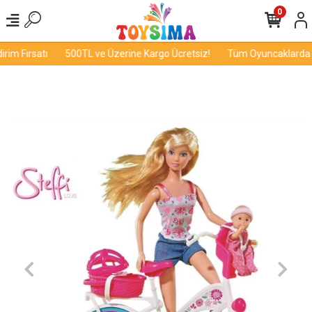
0
im Fırsatı
500TL ve Üzerine Kargo Ücretsiz!
Tüm Oyuncaklarda İn