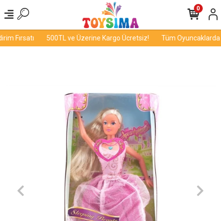
0
im Fırsatı
500TL ve Üzerine Kargo Ücretsiz!
Tüm Oyuncaklarda İn