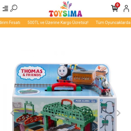
0
im Fırsatı
500TL ve Üzerine Kargo Ücretsiz!
Tüm Oyuncaklarda İnd