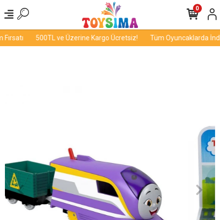
0
Fırsatı
500TL ve Üzerine Kargo Ücretsiz!
Tüm Oyuncaklarda İndiri