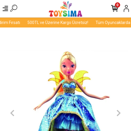
0
im Fırsatı
500TL ve Üzerine Kargo Ücretsiz!
Tüm Oyuncaklarda İn