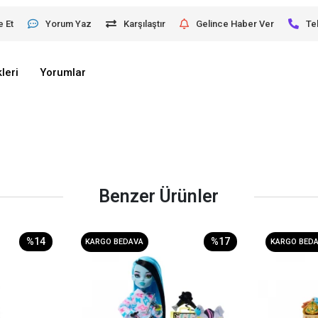
e Et
Yorum Yaz
Karşılaştır
Gelince Haber Ver
Te
leri
Yorumlar
Benzer Ürünler
%14
%17
KARGO BEDAVA
KARGO BED