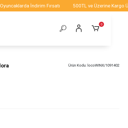
aklarda İndirim Fırsatı
500TL ve Üzerine Kargo Ücrets
0
lora
Ürün Kodu:
locoWINX/1091402