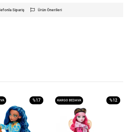
lefonla Sipariş
Ürün Önerileri
%17
%12
AVA
KARGO BEDAVA