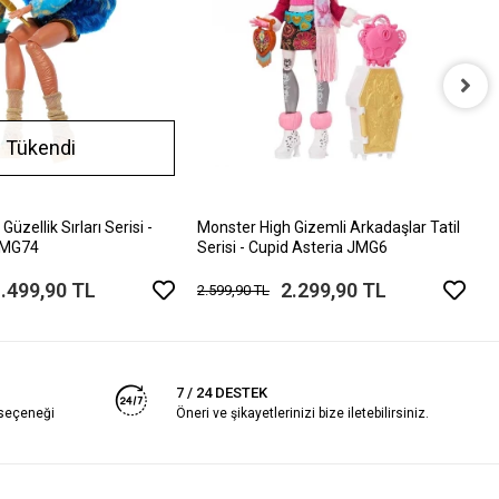
M
Tükendi
S
1
üzellik Sırları Serisi -
Monster High Gizemli Arkadaşlar Tatil
 JMG74
Serisi - Cupid Asteria JMG6
.499,90 TL
2.299,90 TL
2.599,90 TL
7 / 24 DESTEK
 seçeneği
Öneri ve şikayetlerinizi bize iletebilirsiniz.