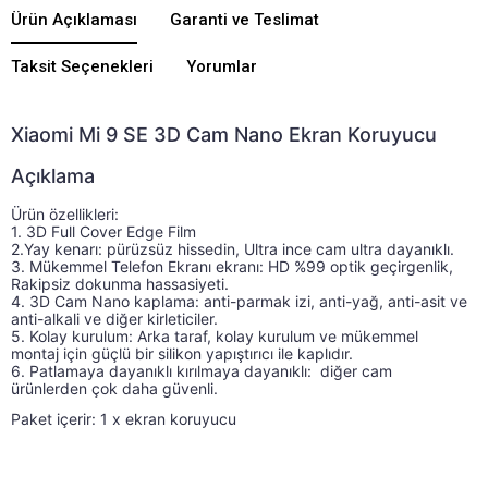
Ürün Açıklaması
Garanti ve Teslimat
Taksit Seçenekleri
Yorumlar
Xiaomi Mi 9 SE 3D Cam Nano Ekran Koruyucu
Açıklama
Ürün özellikleri: 
Ürün özellikleri: 1. 2.5D Yay kenarı: pürüzsüz hissed
1. 3D Full Cover Edge Film 
2.Yay kenarı: pürüzsüz hissedin, Ultra ince cam ultra dayanıklı. 
3. Mükemmel Telefon Ekranı ekranı: HD %99 optik geçirgenlik, 
Rakipsiz dokunma hassasiyeti. 
4. 3D Cam Nano kaplama: anti-parmak izi, anti-yağ, anti-asit ve 
anti-alkali ve diğer kirleticiler. 
5. Kolay kurulum: Arka taraf, kolay kurulum ve mükemmel 
montaj için güçlü bir silikon yapıştırıcı ile kaplıdır. 
6. Patlamaya dayanıklı kırılmaya dayanıklı:  diğer cam 
ürünlerden çok daha güvenli.
Paket içerir: 1 x ekran koruyucu