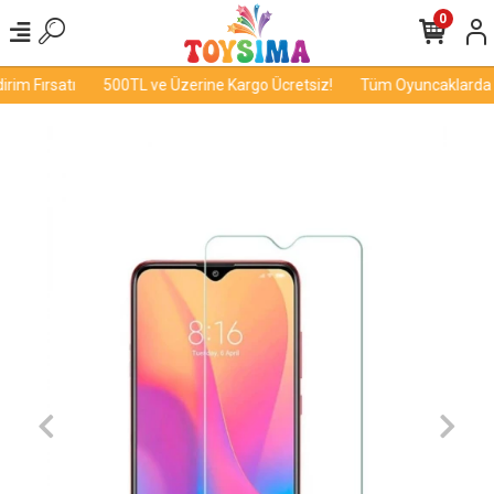
0
im Fırsatı
500TL ve Üzerine Kargo Ücretsiz!
Tüm Oyuncaklarda İn