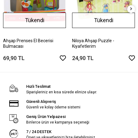
Tükendi
Tükendi
Ahşap Prenses El Becerisi
Niloya Ahşap Puzzle -
Bulmacası
Kıyafetlerim
69,90 TL
24,90 TL
Hızlı Teslimat
Siparişleriniz en kısa sürede elinize ulaşır.
Güvenli Alışveriş
Güvenli ve kolay ödeme sistemi
Geniş Ürün Yelpazesi
Binlerce ürün ve kampanya seçeneği
7 / 24 DESTEK
Öneri ve şikayetlerinizi bize iletebilirsiniz.