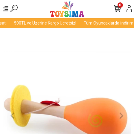
0
atı
500TL ve Üzerine Kargo Ücretsiz!
Tüm Oyuncaklarda İndirim Fı