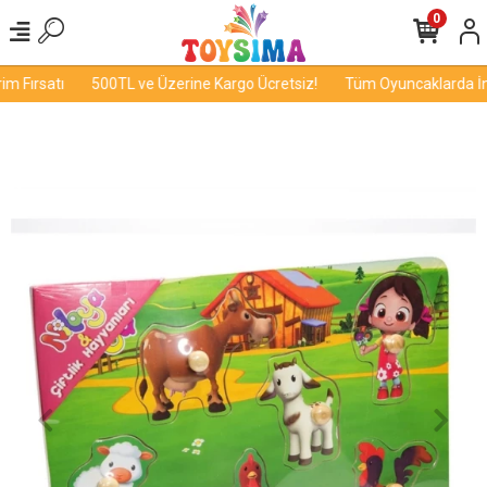
0
 Fırsatı
500TL ve Üzerine Kargo Ücretsiz!
Tüm Oyuncaklarda İndi