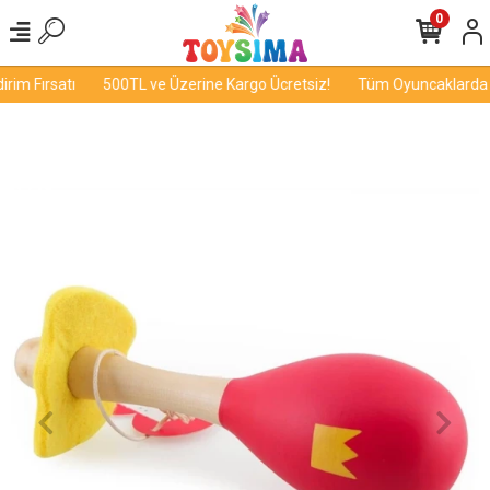
0
im Fırsatı
500TL ve Üzerine Kargo Ücretsiz!
Tüm Oyuncaklarda İn