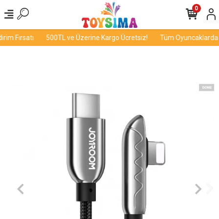
0
im Fırsatı
500TL ve Üzerine Kargo Ücretsiz!
Tüm Oyuncaklarda İn