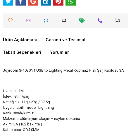
Ürün Açıklaması
Garanti ve Teslimat
Taksit Seçenekleri
Yorumlar
Joyroom S-1030N1 USB to Lighting Metal Kopmaz Hızlı Şarj Kablosu 3A
Uzunluk: 1M
İşlev: iletim/şarj
Net ağırlık: 11g / 27g / 37.5g
Uygulanabilir model: Lightning
Renk: siyah/kırmızı
Malzeme: alüminyum alaşım + naylon dokuma
Akım: 3A (162 bakır tel)
Kablo çapı: OD4.0MM