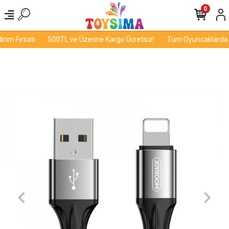
0
im Fırsatı
500TL ve Üzerine Kargo Ücretsiz!
Tüm Oyuncaklarda İn