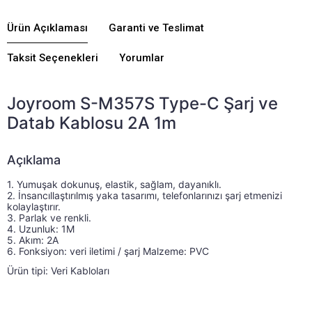
Ürün Açıklaması
Garanti ve Teslimat
Taksit Seçenekleri
Yorumlar
Joyroom S-M357S Type-C Şarj ve
Datab Kablosu 2A 1m
Açıklama
1. Yumuşak dokunuş, elastik, sağlam, dayanıklı.
1. Yumuşak dokunuş, elastik, sağlam, dayanıklı. 2. İnsa
2. İnsancıllaştırılmış yaka tasarımı, telefonlarınızı şarj etmenizi 
kolaylaştırır. 
3. Parlak ve renkli. 
4. Uzunluk: 1M 
5. Akım: 2A 
6. Fonksiyon: veri iletimi / şarj Malzeme: PVC
Ürün tipi: Veri Kabloları