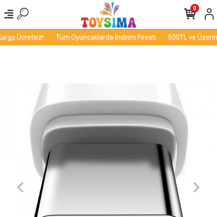
0
rgo Ücretsiz!
Tüm Oyuncaklarda İndirim Fırsatı
500TL ve Üzerine