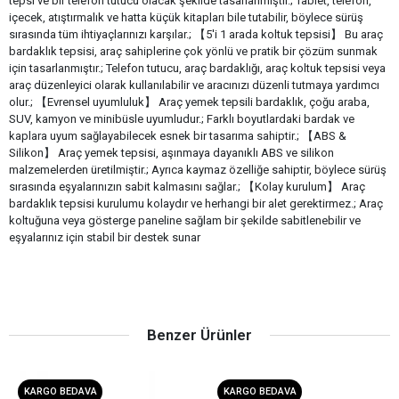
tepsi ve bir telefon tutucu olacak şekilde tasarlanmıştır.; Tablet, telefon,
içecek, atıştırmalık ve hatta küçük kitapları bile tutabilir, böylece sürüş
sırasında tüm ihtiyaçlarınızı karşılar.; 【5'i 1 arada koltuk tepsisi】 Bu araç
bardaklık tepsisi, araç sahiplerine çok yönlü ve pratik bir çözüm sunmak
için tasarlanmıştır.; Telefon tutucu, araç bardaklığı, araç koltuk tepsisi veya
araç düzenleyici olarak kullanılabilir ve aracınızı düzenli tutmaya yardımcı
olur.; 【Evrensel uyumluluk】 Araç yemek tepsili bardaklık, çoğu araba,
SUV, kamyon ve minibüsle uyumludur.; Farklı boyutlardaki bardak ve
kaplara uyum sağlayabilecek esnek bir tasarıma sahiptir.; 【ABS &
Silikon】 Araç yemek tepsisi, aşınmaya dayanıklı ABS ve silikon
malzemelerden üretilmiştir.; Ayrıca kaymaz özelliğe sahiptir, böylece sürüş
sırasında eşyalarınızın sabit kalmasını sağlar.; 【Kolay kurulum】 Araç
bardaklık tepsisi kurulumu kolaydır ve herhangi bir alet gerektirmez.; Araç
koltuğuna veya gösterge paneline sağlam bir şekilde sabitlenebilir ve
eşyalarınız için stabil bir destek sunar
Benzer Ürünler
KARGO BEDAVA
KARGO BEDAVA