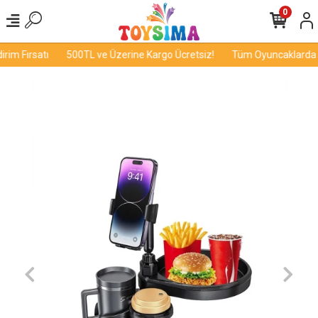
0
im Fırsatı
500TL ve Üzerine Kargo Ücretsiz!
Tüm Oyuncaklarda İn