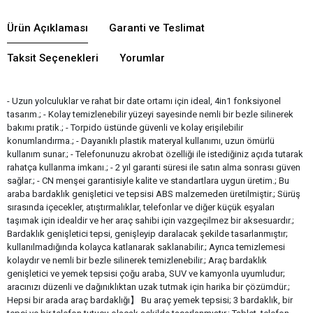
Ürün Açıklaması
Garanti ve Teslimat
Taksit Seçenekleri
Yorumlar
- Uzun yolculuklar ve rahat bir date ortamı için ideal, 4in1 fonksiyonel
tasarım.; - Kolay temizlenebilir yüzeyi sayesinde nemli bir bezle silinerek
bakımı pratik.; - Torpido üstünde güvenli ve kolay erişilebilir
konumlandırma.; - Dayanıklı plastik materyal kullanımı, uzun ömürlü
kullanım sunar.; - Telefonunuzu akrobat özelliği ile istediğiniz açıda tutarak
rahatça kullanma imkanı.; - 2 yıl garanti süresi ile satın alma sonrası güven
sağlar.; - CN menşei garantisiyle kalite ve standartlara uygun üretim.; Bu
araba bardaklık genişletici ve tepsisi ABS malzemeden üretilmiştir.; Sürüş
sırasında içecekler, atıştırmalıklar, telefonlar ve diğer küçük eşyaları
taşımak için idealdir ve her araç sahibi için vazgeçilmez bir aksesuardır.;
Bardaklık genişletici tepsi, genişleyip daralacak şekilde tasarlanmıştır;
kullanılmadığında kolayca katlanarak saklanabilir.; Ayrıca temizlemesi
kolaydır ve nemli bir bezle silinerek temizlenebilir.; Araç bardaklık
genişletici ve yemek tepsisi çoğu araba, SUV ve kamyonla uyumludur;
aracınızı düzenli ve dağınıklıktan uzak tutmak için harika bir çözümdür.;
Hepsi bir arada araç bardaklığı】 Bu araç yemek tepsisi; 3 bardaklık, bir