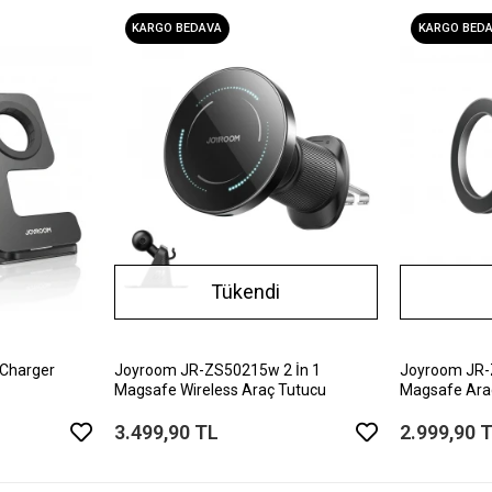
KARGO BEDAVA
KARGO BED
Tükendi
Charger
Joyroom JR-ZS50215w 2 İn 1
Joyroom JR-
Magsafe Wireless Araç Tutucu
Magsafe Ara
3.499,90 TL
2.999,90 