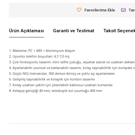
Favorilerime Ekle
Tav
Ürün Açıklaması
Garanti ve Teslimat
Taksit Seçenek
1. Malzeme: PC + ABS + Alüminyum Alaşım
2. Uyumlu telefon boyutları: 4,7-7,0 inç
3. Çok fonksiyonlu tasarım: mini selfie çubuğu, seyahat standı ve uzaktan deklanşör
4. Ayarlanabilir uzunluk ve katlanabilir tasarım, kolay taşınabilirlik için kompakt 
5. Güçlü N52 mıknatıslar, 360 derece dönüş ve çoklu açı ayarlamaları
6. Gelişmiş taşınabilirlik ve kolaylık için kordon tasarımı
7. Kolay uzaktan çekim için çıkarılabilir kablosuz uzaktan kumanda
8. Kelepçe genişliği 40 mm, teleskopik kol uzunluğu 400 mm