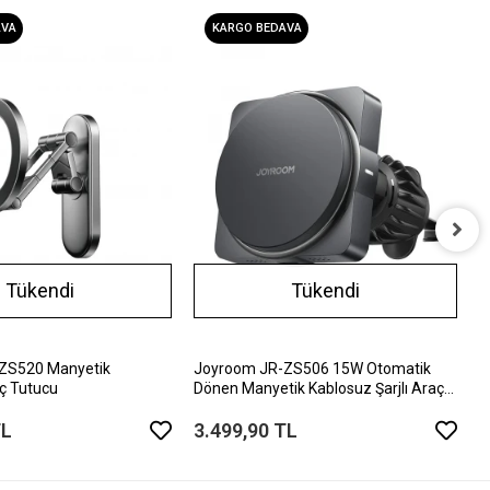
AVA
KARGO BEDAVA
J
Tükendi
Tükendi
A
2
ZS520 Manyetik
Joyroom JR-ZS506 15W Otomatik
ç Tutucu
Dönen Manyetik Kablosuz Şarjlı Araç
Tutucu
TL
3.499,90 TL