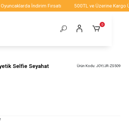
caklarda İndirim Fırsatı
500TL ve Üzerine Kargo Ücre
0
tik Selfie Seyahat
Ürün Kodu:
JOY/JR-ZS509
e