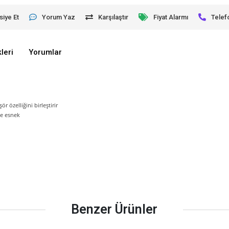
siye Et
Yorum Yaz
Karşılaştır
Fiyat Alarmı
Telef
leri
Yorumlar
 özelliğini birleştirir
ve esnek
Benzer Ürünler