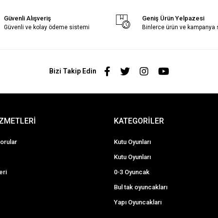
Güvenli Alışveriş
Geniş Ürün Yelpazesi
Güvenli ve kolay ödeme sistemi
Binlerce ürün ve kampanya
Bizi Takip Edin
İZMETLERİ
KATEGORİLER
orular
Kutu Oyunları
Kutu Oyunları
eri
0-3 Oyuncak
Bul tak oyuncakları
Yapı Oyuncakları