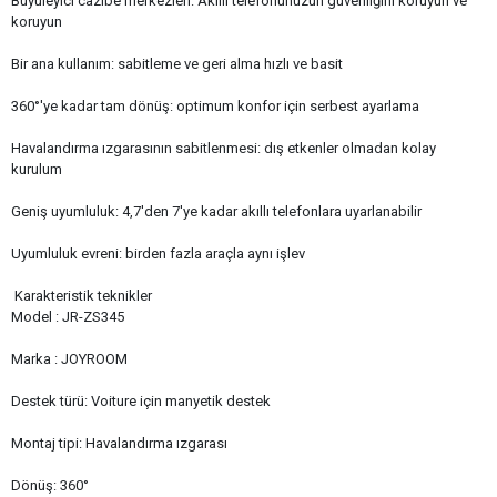
Büyüleyici cazibe merkezleri: Akıllı telefonunuzun güvenliğini koruyun ve
koruyun
Bir ana kullanım: sabitleme ve geri alma hızlı ve basit
360°'ye kadar tam dönüş: optimum konfor için serbest ayarlama
Havalandırma ızgarasının sabitlenmesi: dış etkenler olmadan kolay
kurulum
Geniş uyumluluk: 4,7'den 7'ye kadar akıllı telefonlara uyarlanabilir
Uyumluluk evreni: birden fazla araçla aynı işlev
Karakteristik teknikler
Model : JR-ZS345
Marka : JOYROOM
Destek türü: Voiture için manyetik destek
Montaj tipi: Havalandırma ızgarası
Dönüş: 360°