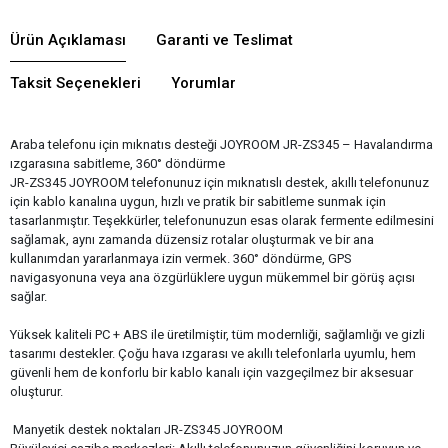
Ürün Açıklaması
Garanti ve Teslimat
Taksit Seçenekleri
Yorumlar
Araba telefonu için mıknatıs desteği JOYROOM JR-ZS345 – Havalandırma
ızgarasına sabitleme, 360° döndürme
JR-ZS345 JOYROOM telefonunuz için mıknatıslı destek, akıllı telefonunuz
için kablo kanalına uygun, hızlı ve pratik bir sabitleme sunmak için
tasarlanmıştır. Teşekkürler, telefonunuzun esas olarak fermente edilmesini
sağlamak, aynı zamanda düzensiz rotalar oluşturmak ve bir ana
kullanımdan yararlanmaya izin vermek. 360° döndürme, GPS
navigasyonuna veya ana özgürlüklere uygun mükemmel bir görüş açısı
sağlar.
Yüksek kaliteli PC + ABS ile üretilmiştir, tüm modernliği, sağlamlığı ve gizli
tasarımı destekler. Çoğu hava ızgarası ve akıllı telefonlarla uyumlu, hem
güvenli hem de konforlu bir kablo kanalı için vazgeçilmez bir aksesuar
oluşturur.
Manyetik destek noktaları JR-ZS345 JOYROOM