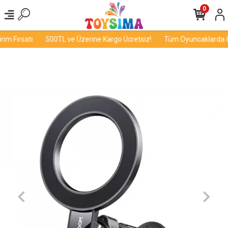
0
m Fırsatı
500TL ve Üzerine Kargo Ücretsiz!
Tüm Oyuncaklarda İnd