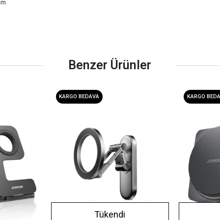
rım
Benzer Ürünler
KARGO BEDAVA
KARGO BED
Tükendi