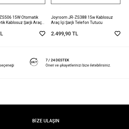
1
ZS506 15W Otomatik
Joyroom JR-ZS388 15w Kablosuz
ik Kablosuz Şarjlı Araç
Araç İçi Şarjlı Telefon Tutucu
TL
2.499,90 TL
7 / 24 DESTEK
 seçeneği
Öneri ve şikayetlerinizi bize iletebilirsiniz.
BİZE ULAŞIN