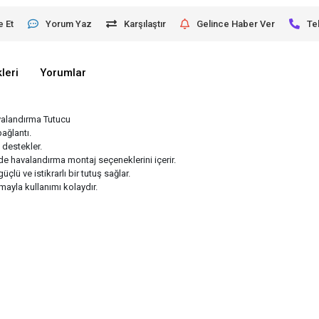
e Et
Yorum Yaz
Karşılaştır
Gelince Haber Ver
Te
leri
Yorumlar
valandırma Tutucu
ağlantı.
 destekler.
 havalandırma montaj seçeneklerini içerir.
 ve istikrarlı bir tutuş sağlar.
rmayla kullanımı kolaydır.