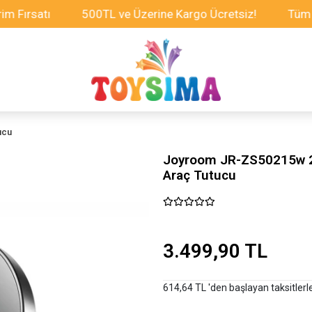
satı
500TL ve Üzerine Kargo Ücretsiz!
Tüm Oyunca
ucu
Joyroom JR-ZS50215w 2 
Araç Tutucu
3.499,90 TL
614,64 TL 'den başlayan taksitlerl