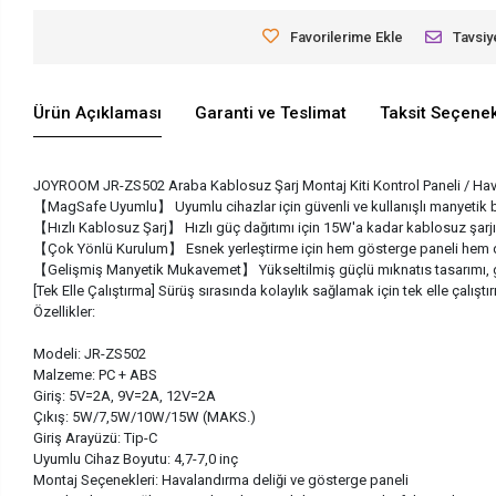
Favorilerime Ekle
Tavsiy
Ürün Açıklaması
Garanti ve Teslimat
Taksit Seçenek
JOYROOM JR-ZS502 Araba Kablosuz Şarj Montaj Kiti Kontrol Paneli / Ha
【MagSafe Uyumlu】 Uyumlu cihazlar için güvenli ve kullanışlı manyetik b
【Hızlı Kablosuz Şarj】 Hızlı güç dağıtımı için 15W'a kadar kablosuz şarjı
【Çok Yönlü Kurulum】 Esnek yerleştirme için hem gösterge paneli hem de
【Gelişmiş Manyetik Mukavemet】 Yükseltilmiş güçlü mıknatıs tasarımı, güçlü
[Tek Elle Çalıştırma] Sürüş sırasında kolaylık sağlamak için tek elle çalıştı
Özellikler:
Modeli: JR-ZS502
Malzeme: PC + ABS
Giriş: 5V=2A, 9V=2A, 12V=2A
Çıkış: 5W/7,5W/10W/15W (MAKS.)
Giriş Arayüzü: Tip-C
Uyumlu Cihaz Boyutu: 4,7-7,0 inç
Montaj Seçenekleri: Havalandırma deliği ve gösterge paneli