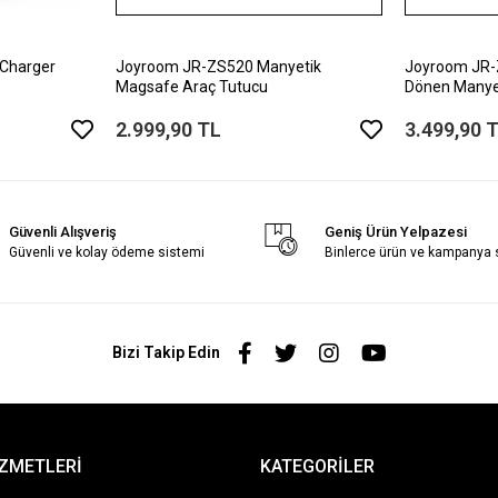
Charger
Joyroom JR-ZS520 Manyetik
Joyroom JR-
Magsafe Araç Tutucu
Dönen Manyet
Tutucu
2.999,90 TL
3.499,90 
Güvenli Alışveriş
Geniş Ürün Yelpazesi
Güvenli ve kolay ödeme sistemi
Binlerce ürün ve kampanya
Bizi Takip Edin
İZMETLERİ
KATEGORİLER