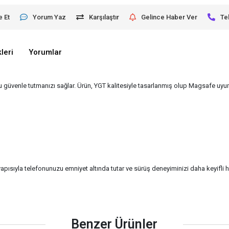
e Et
Yorum Yaz
Karşılaştır
Gelince Haber Ver
Te
leri
Yorumlar
güvenle tutmanızı sağlar. Ürün, YGT kalitesiyle tasarlanmış olup Magsafe uyu
ıyla telefonunuzu emniyet altında tutar ve sürüş deneyiminizi daha keyifli hal
Benzer Ürünler