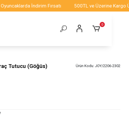
klarda İndirim Fırsatı
500TL ve Üzerine Kargo Ücretsi
0
raç Tutucu (Göğüs)
Ürün Kodu:
JOY/2206-2302
e