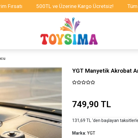
satı
500TL ve Üzerine Kargo Ücretsiz!
Tüm Oyunca
ucu
YGT Manyetik Akrobat A
749,90 TL
131,69 TL 'den başlayan taksitlerl
Marka:
YGT