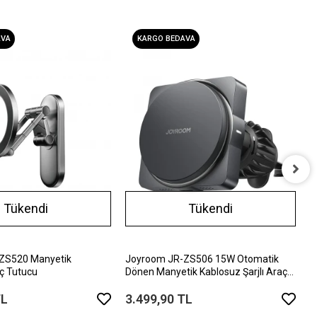
AVA
KARGO BEDAVA
J
Tükendi
Tükendi
A
2
ZS520 Manyetik
Joyroom JR-ZS506 15W Otomatik
ç Tutucu
Dönen Manyetik Kablosuz Şarjlı Araç
Tutucu
TL
3.499,90 TL