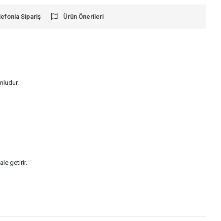
lefonla Sipariş
Ürün Önerileri
mludur.
e getirir.