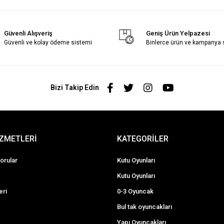
Güvenli Alışveriş
Geniş Ürün Yelpazesi
Güvenli ve kolay ödeme sistemi
Binlerce ürün ve kampanya
Bizi Takip Edin
İZMETLERİ
KATEGORİLER
orular
Kutu Oyunları
Kutu Oyunları
eri
0-3 Oyuncak
Bul tak oyuncakları
Yapı Oyuncakları