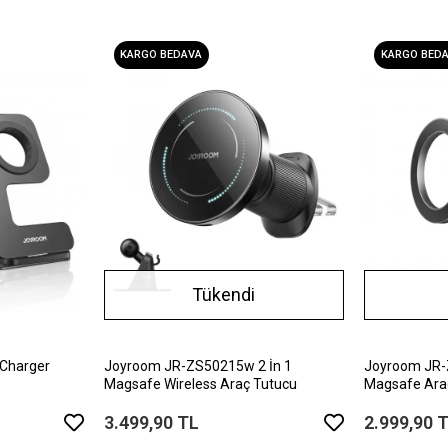
KARGO BEDAVA
KARGO BED
Tükendi
Charger
Joyroom JR-ZS50215w 2 İn 1
Joyroom JR-
Magsafe Wireless Araç Tutucu
Magsafe Ara
3.499,90 TL
2.999,90 