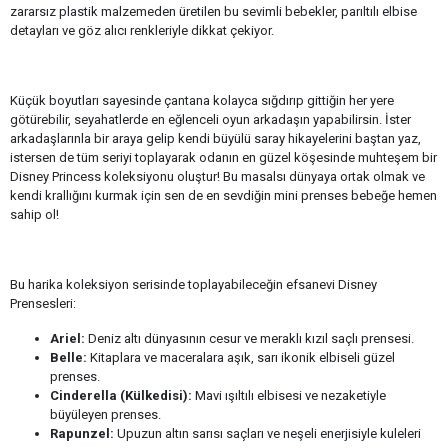
zararsız plastik malzemeden üretilen bu sevimli bebekler, parıltılı elbise
detayları ve göz alıcı renkleriyle dikkat çekiyor.
Küçük boyutları sayesinde çantana kolayca sığdırıp gittiğin her yere
götürebilir, seyahatlerde en eğlenceli oyun arkadaşın yapabilirsin. İster
arkadaşlarınla bir araya gelip kendi büyülü saray hikayelerini baştan yaz,
istersen de tüm seriyi toplayarak odanın en güzel köşesinde muhteşem bir
Disney Princess koleksiyonu oluştur! Bu masalsı dünyaya ortak olmak ve
kendi krallığını kurmak için sen de en sevdiğin mini prenses bebeğe hemen
sahip ol!
Bu harika koleksiyon serisinde toplayabileceğin efsanevi Disney
Prensesleri:
Ariel:
Deniz altı dünyasının cesur ve meraklı kızıl saçlı prensesi.
Belle:
Kitaplara ve maceralara aşık, sarı ikonik elbiseli güzel
prenses.
Cinderella (Külkedisi):
Mavi ışıltılı elbisesi ve nezaketiyle
büyüleyen prenses.
Rapunzel:
Upuzun altın sarısı saçları ve neşeli enerjisiyle kuleleri