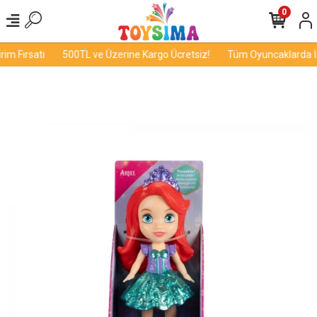
0
m Fırsatı
500TL ve Üzerine Kargo Ücretsiz!
Tüm Oyuncaklarda İnd