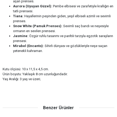
aşan prenses.
Aurora (Uyuyan Güzel):
Pembe elbisesi ve zarafetiyle krallığın en
tatlı prensesi.
Tiana:
Hayallerinin peşinden giden, yeşil elbiseli azimli ve sevimli
prenses.
Snow White (Pamuk Prenses):
Sevimli saç bandı ve neşesiyle
ormanın en sevilen prensesi.
Jasmine:
Özgür ruhlu tasarımı ve parıltılı tarzıyla egzotik sarayların
prensesi.
Mirabel (Encanto):
Sihirli dünyası ve gözlükleriyle neşe saçan
yetenekli kahraman.
Kutu ölçüsü: 10 x 11,5 x 4,5 cm.
Ürün boyutu: Yaklaşık 8 cm uzunluğundadır.
Yaş Aralığı: 3 yaş ve üzeri;
Benzer Ürünler