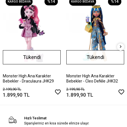
%14
%14
KARGO BEDAVA
KARGO BEDAVA
Tükendi
Tükendi
Monster High Ana Karakter
Monster High Ana Karakter
Bebekler - Draculaura JHK29
Bebekler - Cleo DeNile JHK32
2.199,90 TL
2.199,90 TL
1.899,90 TL
1.899,90 TL
Hızlı Teslimat
Siparişleriniz en kısa sürede elinize ulaşır.