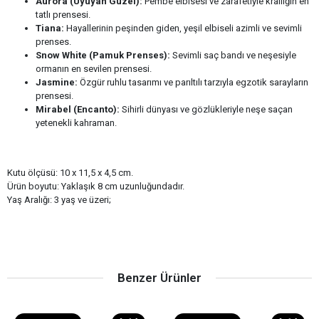
Aurora (Uyuyan Güzel):
Pembe elbisesi ve zarafetiyle krallığın en
tatlı prensesi.
Tiana:
Hayallerinin peşinden giden, yeşil elbiseli azimli ve sevimli
prenses.
Snow White (Pamuk Prenses):
Sevimli saç bandı ve neşesiyle
ormanın en sevilen prensesi.
Jasmine:
Özgür ruhlu tasarımı ve parıltılı tarzıyla egzotik sarayların
prensesi.
Mirabel (Encanto):
Sihirli dünyası ve gözlükleriyle neşe saçan
yetenekli kahraman.
Kutu ölçüsü: 10 x 11,5 x 4,5 cm.
Ürün boyutu: Yaklaşık 8 cm uzunluğundadır.
Yaş Aralığı: 3 yaş ve üzeri;
Benzer Ürünler