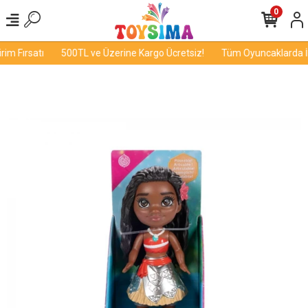
0
m Fırsatı
500TL ve Üzerine Kargo Ücretsiz!
Tüm Oyuncaklarda İnd