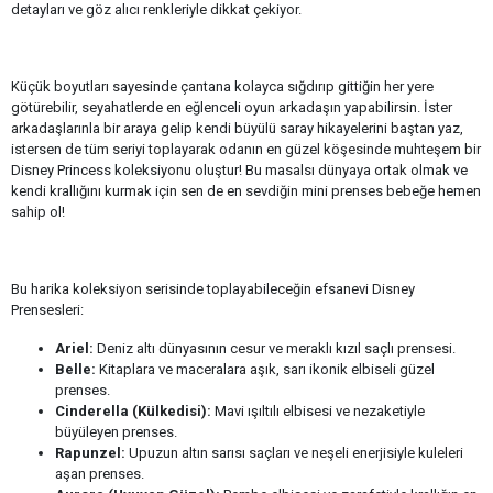
detayları ve göz alıcı renkleriyle dikkat çekiyor.
Küçük boyutları sayesinde çantana kolayca sığdırıp gittiğin her yere
götürebilir, seyahatlerde en eğlenceli oyun arkadaşın yapabilirsin. İster
arkadaşlarınla bir araya gelip kendi büyülü saray hikayelerini baştan yaz,
istersen de tüm seriyi toplayarak odanın en güzel köşesinde muhteşem bir
Disney Princess koleksiyonu oluştur! Bu masalsı dünyaya ortak olmak ve
kendi krallığını kurmak için sen de en sevdiğin mini prenses bebeğe hemen
sahip ol!
Bu harika koleksiyon serisinde toplayabileceğin efsanevi Disney
Prensesleri:
Ariel:
Deniz altı dünyasının cesur ve meraklı kızıl saçlı prensesi.
Belle:
Kitaplara ve maceralara aşık, sarı ikonik elbiseli güzel
prenses.
Cinderella (Külkedisi):
Mavi ışıltılı elbisesi ve nezaketiyle
büyüleyen prenses.
Rapunzel:
Upuzun altın sarısı saçları ve neşeli enerjisiyle kuleleri
aşan prenses.