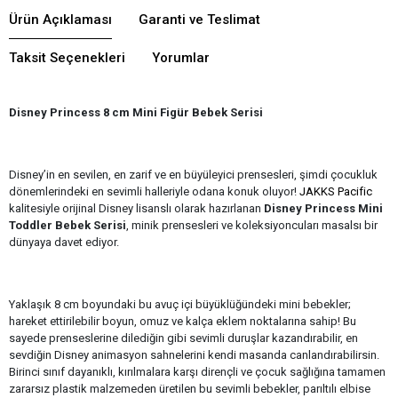
Ürün Açıklaması
Garanti ve Teslimat
Taksit Seçenekleri
Yorumlar
Disney Princess 8 cm Mini Figür Bebek Serisi
Disney’in en sevilen, en zarif ve en büyüleyici prensesleri, şimdi çocukluk
dönemlerindeki en sevimli halleriyle odana konuk oluyor!
JAKKS Pacific
kalitesiyle orijinal Disney lisanslı olarak hazırlanan
Disney Princess Mini
Toddler Bebek Serisi
, minik prensesleri ve koleksiyoncuları masalsı bir
dünyaya davet ediyor.
Yaklaşık 8 cm boyundaki bu avuç içi büyüklüğündeki mini bebekler;
hareket ettirilebilir boyun, omuz ve kalça eklem noktalarına sahip! Bu
sayede prenseslerine dilediğin gibi sevimli duruşlar kazandırabilir, en
sevdiğin Disney animasyon sahnelerini kendi masanda canlandırabilirsin.
Birinci sınıf dayanıklı, kırılmalara karşı dirençli ve çocuk sağlığına tamamen
zararsız plastik malzemeden üretilen bu sevimli bebekler, parıltılı elbise