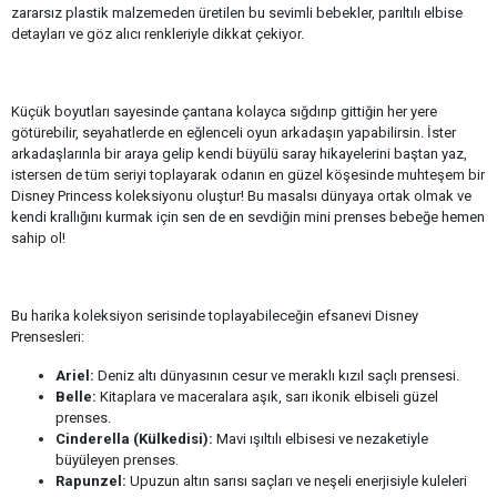
zararsız plastik malzemeden üretilen bu sevimli bebekler, parıltılı elbise
detayları ve göz alıcı renkleriyle dikkat çekiyor.
Küçük boyutları sayesinde çantana kolayca sığdırıp gittiğin her yere
götürebilir, seyahatlerde en eğlenceli oyun arkadaşın yapabilirsin. İster
arkadaşlarınla bir araya gelip kendi büyülü saray hikayelerini baştan yaz,
istersen de tüm seriyi toplayarak odanın en güzel köşesinde muhteşem bir
Disney Princess koleksiyonu oluştur! Bu masalsı dünyaya ortak olmak ve
kendi krallığını kurmak için sen de en sevdiğin mini prenses bebeğe hemen
sahip ol!
Bu harika koleksiyon serisinde toplayabileceğin efsanevi Disney
Prensesleri:
Ariel:
Deniz altı dünyasının cesur ve meraklı kızıl saçlı prensesi.
Belle:
Kitaplara ve maceralara aşık, sarı ikonik elbiseli güzel
prenses.
Cinderella (Külkedisi):
Mavi ışıltılı elbisesi ve nezaketiyle
büyüleyen prenses.
Rapunzel:
Upuzun altın sarısı saçları ve neşeli enerjisiyle kuleleri