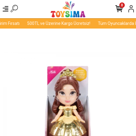
0
m Fırsatı
500TL ve Üzerine Kargo Ücretsiz!
Tüm Oyuncaklarda İnd