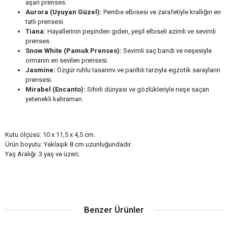
aşan prenses.
Aurora (Uyuyan Güzel):
Pembe elbisesi ve zarafetiyle krallığın en
tatlı prensesi.
Tiana:
Hayallerinin peşinden giden, yeşil elbiseli azimli ve sevimli
prenses.
Snow White (Pamuk Prenses):
Sevimli saç bandı ve neşesiyle
ormanın en sevilen prensesi.
Jasmine:
Özgür ruhlu tasarımı ve parıltılı tarzıyla egzotik sarayların
prensesi.
Mirabel (Encanto):
Sihirli dünyası ve gözlükleriyle neşe saçan
yetenekli kahraman.
Kutu ölçüsü: 10 x 11,5 x 4,5 cm.
Ürün boyutu: Yaklaşık 8 cm uzunluğundadır.
Yaş Aralığı: 3 yaş ve üzeri;
Benzer Ürünler