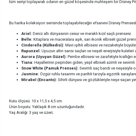
tüm seriyi toplayarak odanın en güzel köşesinde muhteşem bir Disney Pri
Bu harika koleksiyon serisinde toplayabileceğin efsanevi Disney Prensesl
Ariel:
Deniz altı dünyasının cesur ve meraklı kızıl saçlı prensesi.
Belle:
Kitaplara ve maceralara aşık, sarı ikonik elbiseli güzel pren
Cinderella (Külkedisi):
Mavi ışıltılı elbisesi ve nezaketiyle büyü
Rapunzel:
Upuzun altın sarısı saçları ve neşeli enerjisiyle kuleler
Aurora (Uyuyan Güzel):
Pembe elbisesi ve zarafetiyle krallığın en
Tiana:
Hayallerinin peşinden giden, yeşil elbiseli azimli ve sevimli
Snow White (Pamuk Prenses):
Sevimli saç bandı ve neşesiyle o
Jasmine:
Özgür ruhlu tasarımı ve parıltılı tarzıyla egzotik saraylar
Mirabel (Encanto):
Sihirli dünyası ve gözlükleriyle neşe saçan y
Kutu ölçüsü: 10 x 11,5 x 4,5 cm.
Ürün boyutu: Yaklaşık 8 cm uzunluğundadır.
Yaş Aralığı: 3 yaş ve üzeri;