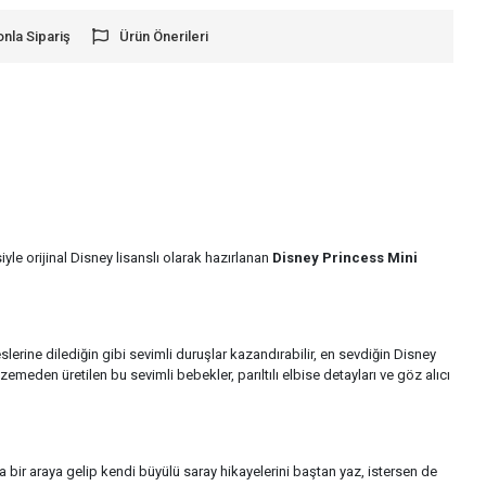
onla Sipariş
Ürün Önerileri
iyle orijinal Disney lisanslı olarak hazırlanan
Disney Princess Mini
erine dilediğin gibi sevimli duruşlar kazandırabilir, en sevdiğin Disney
emeden üretilen bu sevimli bebekler, parıltılı elbise detayları ve göz alıcı
a bir araya gelip kendi büyülü saray hikayelerini baştan yaz, istersen de