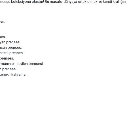
ncess koleksiyonu oluştur! Bu masalsı dünyaya ortak olmak ve kendi krallığın
eri:
ses.
leyen prenses.
i aşan prenses.
 tatlı prensesi.
 prenses.
rmanın en sevilen prensesi.
ın prensesi.
etenekli kahraman.