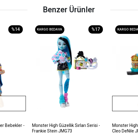
Benzer Ürünler
%14
%17
KARGO BEDAVA
KARGO BED
er Bebekler -
Monster High Güzellik Sırları Serisi -
Monster High G
Frankie Stein JMG73
Cleo DeNile