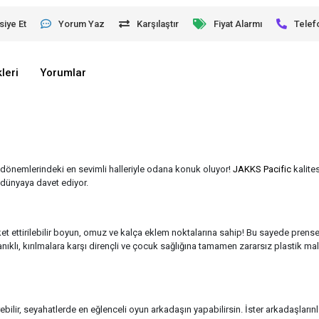
siye Et
Yorum Yaz
Karşılaştır
Fiyat Alarmı
Telef
leri
Yorumlar
k dönemlerindeki en sevimli halleriyle odana konuk oluyor!
JAKKS Pacific
kalites
r dünyaya davet ediyor.
 ettirilebilir boyun, omuz ve kalça eklem noktalarına sahip! Bu sayede prensesl
ıklı, kırılmalara karşı dirençli ve çocuk sağlığına tamamen zararsız plastik malz
bilir, seyahatlerde en eğlenceli oyun arkadaşın yapabilirsin. İster arkadaşlarınl