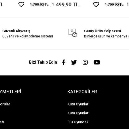
TL
1.499,90 TL
1
1.799,90 TL
1.799,90 TL
Güvenli Alışveriş
Geniş Ürün Yelpazesi
Güvenli ve kolay ödeme sistemi
Binlerce ürün ve kampanya
Bizi Takip Edin
İZMETLERİ
KATEGORİLER
orular
Kutu Oyunları
Kutu Oyunları
eri
0-3 Oyuncak