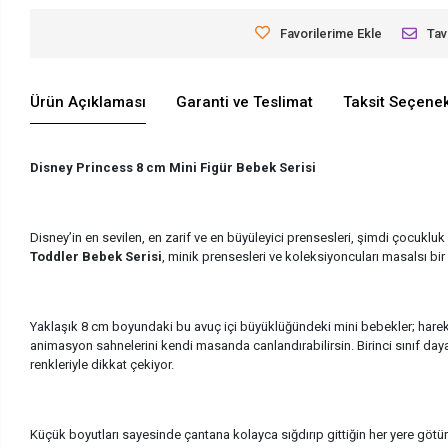
Favorilerime Ekle
Tav
Ürün Açıklaması
Garanti ve Teslimat
Taksit Seçenek
Disney Princess 8 cm Mini Figür Bebek Serisi
Disney’in en sevilen, en zarif ve en büyüleyici prensesleri, şimdi çocuklu
Toddler Bebek Serisi
, minik prensesleri ve koleksiyoncuları masalsı bi
Yaklaşık 8 cm boyundaki bu avuç içi büyüklüğündeki mini bebekler; hareket
animasyon sahnelerini kendi masanda canlandırabilirsin. Birinci sınıf dayan
renkleriyle dikkat çekiyor.
Küçük boyutları sayesinde çantana kolayca sığdırıp gittiğin her yere götüre