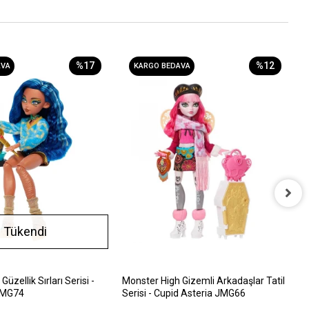
%17
%12
AVA
KARGO BEDAVA
M
Tükendi
S
1
üzellik Sırları Serisi -
Monster High Gizemli Arkadaşlar Tatil
 JMG74
Serisi - Cupid Asteria JMG66