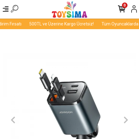
0
im Fırsatı
500TL ve Üzerine Kargo Ücretsiz!
Tüm Oyuncaklarda İn