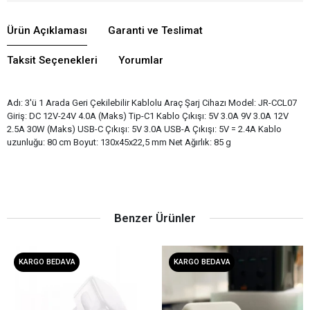
Ürün Açıklaması
Garanti ve Teslimat
Taksit Seçenekleri
Yorumlar
Adı: 3'ü 1 Arada Geri Çekilebilir Kablolu Araç Şarj Cihazı Model: JR-CCL07
Giriş: DC 12V-24V 4.0A (Maks) Tip-C1 Kablo Çıkışı: 5V 3.0A 9V 3.0A 12V
2.5A 30W (Maks) USB-C Çıkışı: 5V 3.0A USB-A Çıkışı: 5V = 2.4A Kablo
uzunluğu: 80 cm Boyut: 130x45x22,5 mm Net Ağırlık: 85 g
Benzer Ürünler
KARGO BEDAVA
KARGO BEDAVA