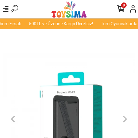
0
im Fırsatı
500TL ve Üzerine Kargo Ücretsiz!
Tüm Oyuncaklarda İn