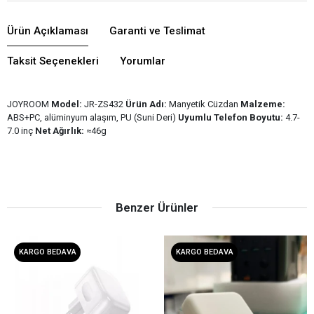
Ürün Açıklaması
Garanti ve Teslimat
Taksit Seçenekleri
Yorumlar
JOYROOM
Model:
JR-ZS432
Ürün Adı:
Manyetik Cüzdan
Malzeme:
ABS+PC, alüminyum alaşım, PU (Suni Deri)
Uyumlu Telefon Boyutu:
4.7-
7.0 inç
Net Ağırlık:
≈46g
Benzer Ürünler
KARGO BEDAVA
KARGO BEDAVA